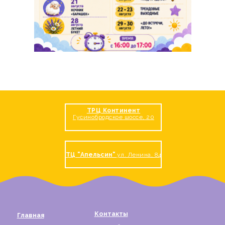
Контакты
Главная
О парке
Новосибирск
Афиша
ТРЦ Континент, ул. Троллейная 130а
Новости
+7 (923) 775-15-77
Стоимость
banana_nsk@mail.ru
Правила
C 10:00 до 21:00
Дни рождения
Наши парки в других городах
Аниматоры
Отзывы
Частые вопросы
Пользовательское соглашение
ТРЦ Континент
Гусинобродское шоссе, 20
ТЦ "Апельсин"
ул. Ленина, 84