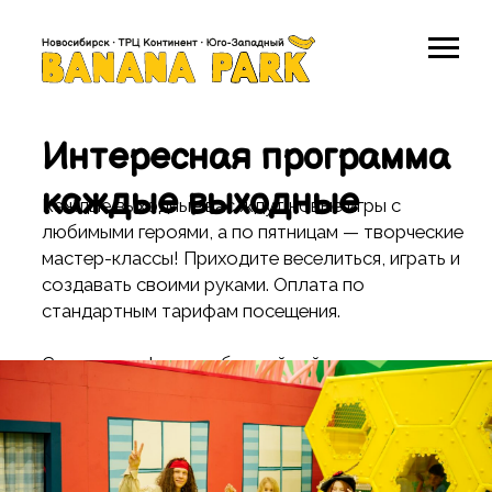
Главная
→
Афиша
Интересная программа
каждые выходные
Каждые выходные вас ждут новые игры с
любимыми героями, а по пятницам — творческие
мастер-классы! Приходите веселиться, играть и
создавать своими руками. Оплата по
стандартным тарифам посещения.
Смотрите афишу на ближайший месяц.