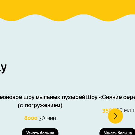
у
еоновое шоу мыльных пузырей
Шоу «Сияние сер
(с погружением)
3500
30 мин
8000
30 мин
Узнать больше
Узнать больше