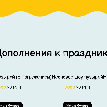
Дополнения к праздник
зырей (c погружением)
Неоновое шоу пузырей
Н
000
30 мин
7000
30 мин
знать больше
Узнать больше