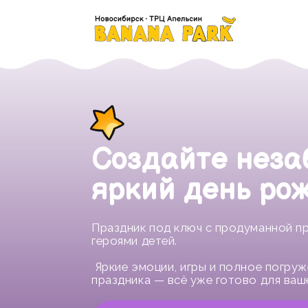
Создайте неза
яркий день рож
Праздник под ключ с продуманной про
героями детей.
Яркие эмоции, игры и полное погружен
праздника — всё уже готово для вашего
Забронируй праздник от 8 00