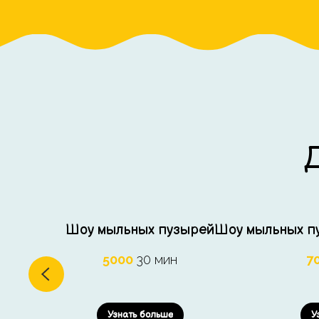
Шоу мыльных пузырей
Шоу мыльных пу
5000
30 мин
7
Узнать больше
У