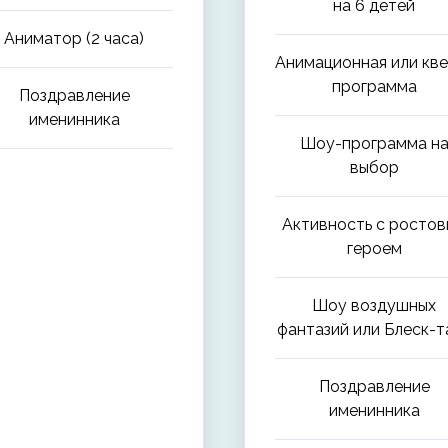
на 6 детей
Аниматор (2 часа)
Анимационная или кве
программа
Поздравление
именинника
Шоу-программа н
выбор
Активность с росто
героем
Шоу воздушных
фантазий или Блеск-т
Поздравление
именинника