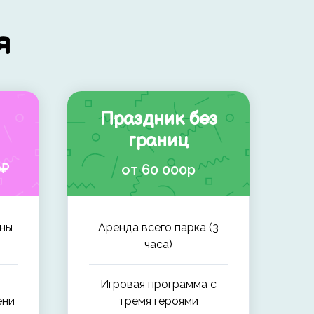
я
Праздник без
границ
0₽
от 60 000р
оны
Аренда всего парка (3
часа)
Игровая программа с
ени
тремя героями