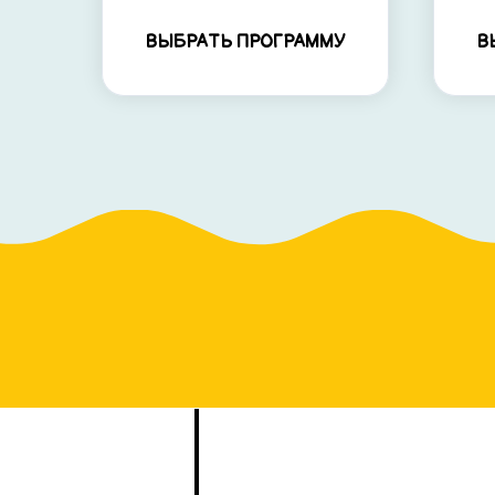
ВЫБРАТЬ ПРОГРАММУ
В
Как сделать
2
праздник уник
Мы адаптируем программу
героев, учитываем возраст