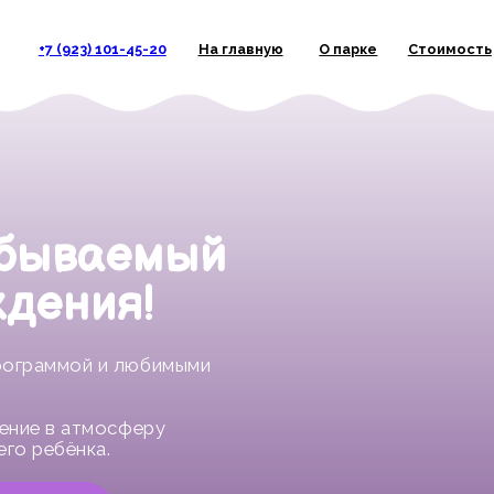
+7 (923) 101-45-20
На главную
О парке
Стоимость
Дн
бываемый
дения!
граммой и любимыми
ие в атмосферу
 ребёнка.
0 руб