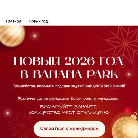
Главная
→
Новый год
Связаться с менеджером