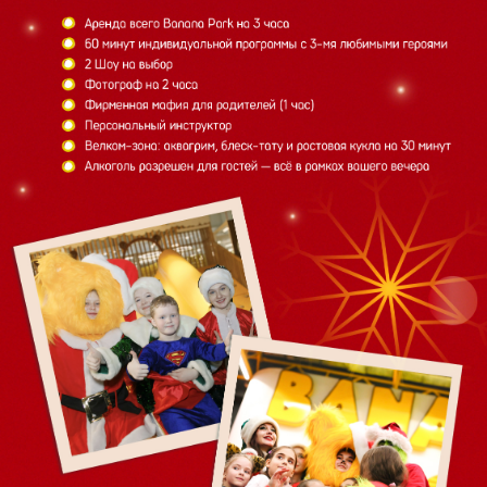
Связаться с менеджером