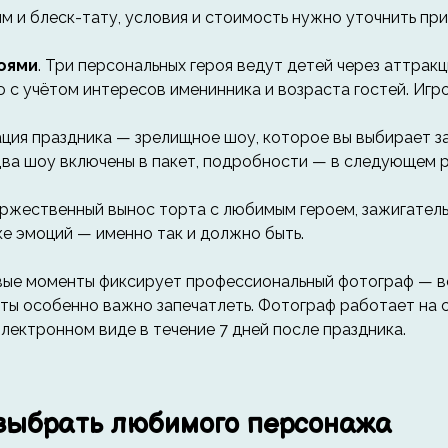
м и блеск-тату, условия и стоимость нужно уточнить пр
оями
. Три персональных героя ведут детей через аттрак
с учётом интересов именинника и возраста гостей. Игро
ция праздника — зрелищное шоу, которое вы выбирает за
Два шоу включены в пакет, подробности — в следующем р
Торжественный вынос торта с любимым героем, зажигател
ке эмоций — именно так и должно быть.
вые моменты фиксирует профессиональный фотограф — вст
ты особенно важно запечатлеть. Фотограф работает на с
лектронном виде в течение 7 дней после праздника.
 выбрать любимого персонажа