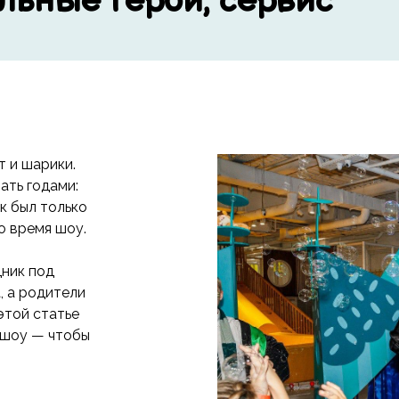
льные герои, сервис
т и шарики.
ать годами:
рк был только
во время шоу.
дник под
, а родители
этой статье
 шоу — чтобы