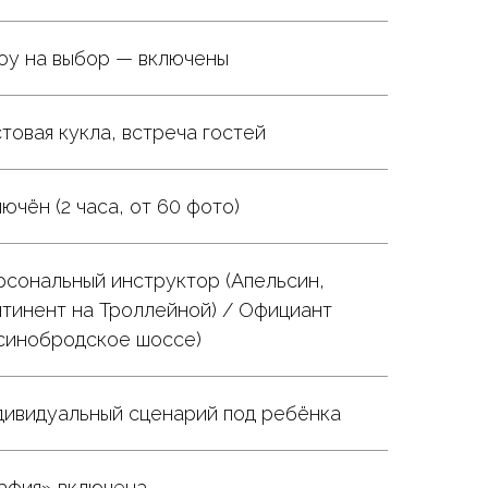
оу на выбор — включены
товая кукла, встреча гостей
ючён (2 часа, от 60 фото)
сональный инструктор (Апельсин,
тинент на Троллейной) / Официант
синобродское шоссе)
ивидуальный сценарий под ребёнка
афия» включена