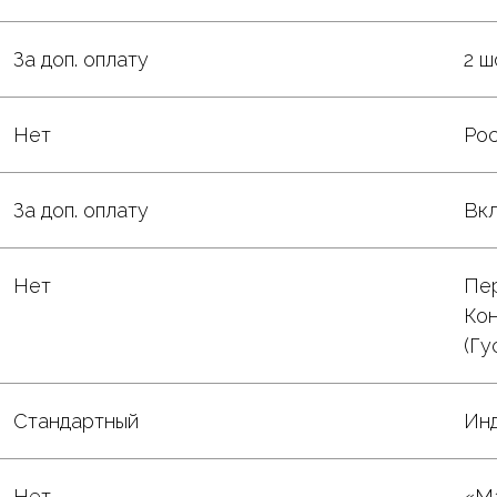
За доп. оплату
2 ш
Нет
Рос
За доп. оплату
Вкл
Нет
Пер
Кон
(Гу
Стандартный
Инд
Нет
«М