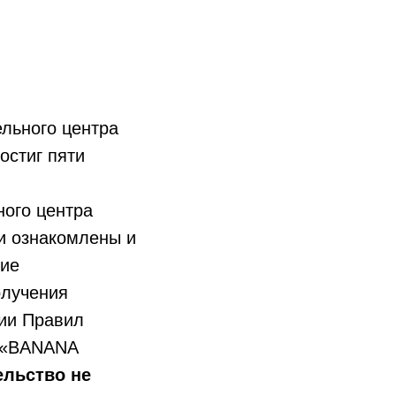
ельного центра
остиг пяти
ного центра
и ознакомлены и
ние
олучения
нии Правил
а «BANANA
ельство не