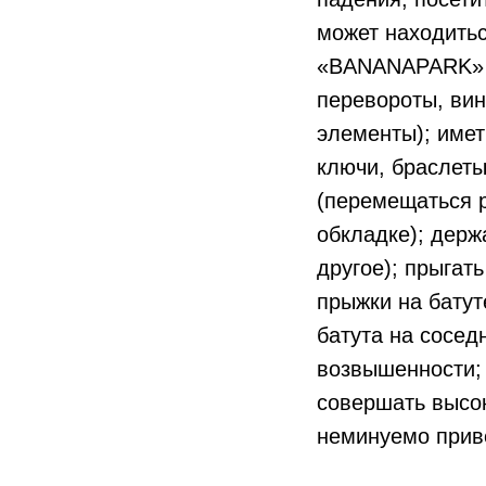
может находитьс
«BANANAPARK» 
перевороты, вин
элементы); имет
ключи, браслеты
(перемещаться 
обкладке); держ
другое); прыгат
прыжки на батут
батута на соседн
возвышенности; 
совершать высок
неминуемо прив