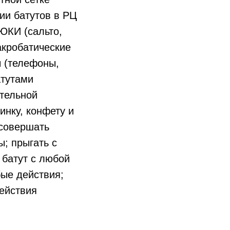
ии батутов в РЦ
КИ (сальто,
акробатические
ы (телефоны,
атутами
тельной
инку, конфету и
 совершать
ы; прыгать с
 батут с любой
бые действия;
действия