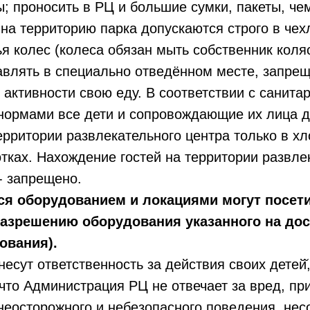
; проносить в РЦ и большие сумки, пакеты, чем
 на территорию парка допускаются строго в чех
я колес (колеса обязан мыть собственник коляс
влять в специально отведённом месте, запрещ
 активности свою еду. В соответствии с санита
 нормами все дети и сопровождающие их лица 
ерритории развлекательного центра только в 
отках. Нахождение гостей на территории развле
- запрещено.
я оборудованием и локациями могут посети
разрешению оборудования указанного на до
ования).
есут ответственность за действия своих детей̆,
 что Администрация РЦ не отвечает за вред, пр
 неосторожного и небезопасного поведения, не