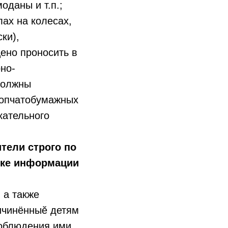
оданы и т.п.;
лах на колесах,
ки),
ено проносить в
рно-
должны
хлопчатобумажных
кательного
тели строго по
ске информации
 а также
ичинённыӗ детям
соблюдения ими