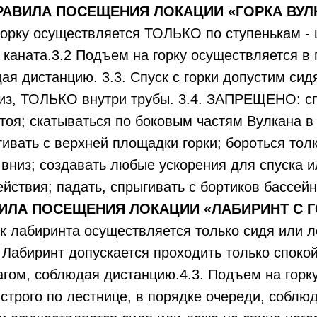
ПРАВИЛА ПОСЕЩЕНИЯ ЛОКАЦИИ «ГОРКА ВУЛ
горку осуществляется ТОЛЬКО по ступенькам -
каната.3.2 Подъем на горку осуществляется в
ая дистанцию. 3.3. Спуск с горки допустим сид
из, ТОЛЬКО внутри трубы. 3.4. ЗАПРЕЩЕНО: сп
стоя; скатываться по боковым частям Вулкана в
ивать с верхней площадки горки; бороться толк
 вниз; создавать любые ускорения для спуска 
ействия; падать, спрыгивать с бортиков бассей
ВИЛА ПОСЕЩЕНИЯ ЛОКАЦИИ «ЛАБИРИНТ С 
рок лабиринта осуществляется только сидя или 
2 Лабиринт допускается проходить только спок
гом, соблюдая дистанцию.4.3. Подъем на горк
строго по лестнице, в порядке очереди, соблю