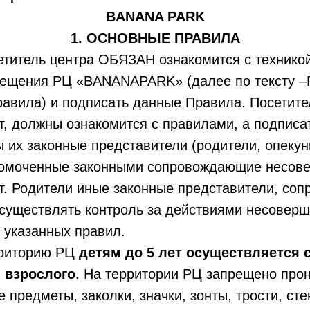
BANANA PARK
1. ОСНОВНЫЕ ПРАВИЛА
етитель центра ОБЯЗАН ознакомится с технико
сещения РЦ «BANANAPARK» (далее по тексту –
равила) и подписать данные Правила. Посетите
т, должны ознакомится с правилами, а подписа
 их законные представители (родители, опекун
номоченные законными сопровождающие несове
ет. Родители иные законные представители, с
существлять контроль за действиями несоверш
 указанных правил.
рриторию РЦ
детям до 5 лет осуществляется с
 взрослого
. На территории РЦ запрещено прон
предметы, заколки, значки, зонты, трости, ст