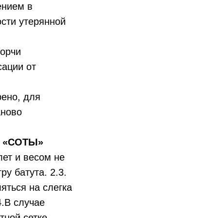
ением в
ости утерянной
порчи
сации от
ено, для
аново
Т «СОТЫ»
лет и весом не
у батута. 2.3.
яться на слегка
4.В случае
тной сетке