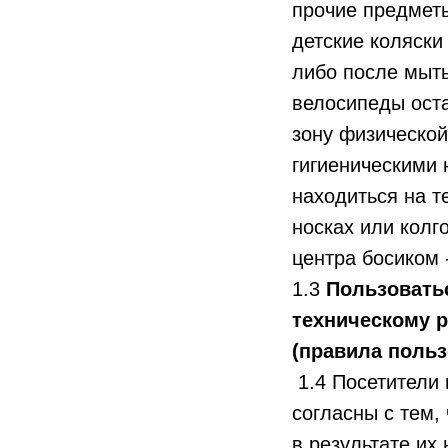
прочие предметы
детские коляски
либо после мыть
велосипеды оста
зону физической
гигиеническими
находиться на т
носках или колг
центра босиком 
1.3
Пользоватьс
техническому 
(правила польз
1.4 Посетители н
согласны с тем,
в результате их