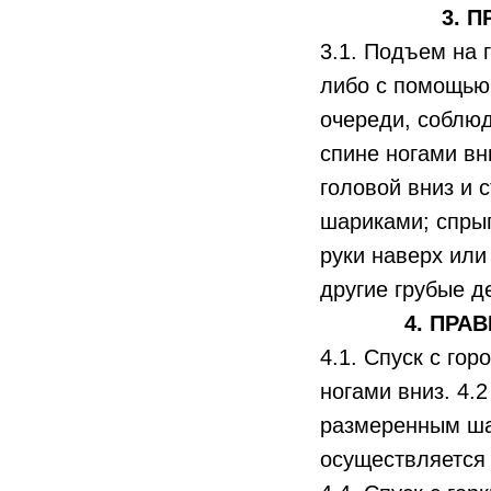
3. 
3.1. Подъем на 
либо с помощью 
очереди, соблюд
спине ногами вн
головой вниз и 
шариками; спрыг
руки наверх или
другие грубые д
4. ПРА
4.1. Спуск с го
ногами вниз. 4.
размеренным ша
осуществляется 