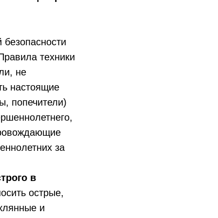
й безопасности
Правила техники
ли, не
ть настоящие
ы, попечители)
ршеннолетнего,
опровождающие
еннолетних за
трого в
осить острые,
еклянные и