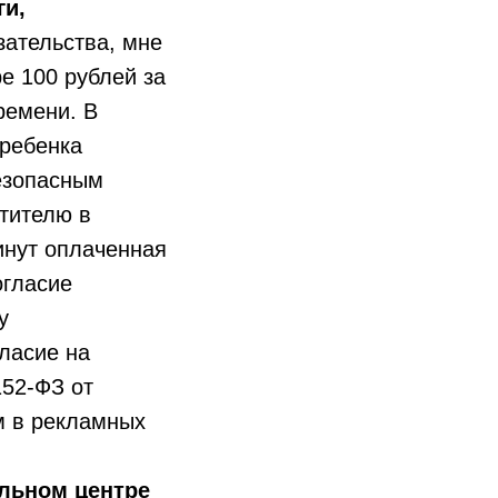
ги,
зательства, мне
е 100 рублей за
ремени. В
 ребенка
безопасным
тителю в
инут оплаченная
огласие
у
ласие на
152-ФЗ от
м в рекламных
ельном центре