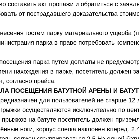
во составить акт пропажи и обратиться с заявл
овать от пострадавшего доказательства стоим
анесения гостем парку материального ущерба (
инистрация парка в праве потребовать компен
 посещения парка путем доплаты не предусмотр
ени нахождения в парке, посетитель должен з
т, согласно прайса.
ИЛА ПОСЕЩЕНИЯ БАТУТНОЙ АРЕНЫ И БАТУ
предназначен для пользователей не старше 12 
2 Прыжки осуществляются исключительно по центр
прыжков на батуте посетитель должен приземл
ённые ноги, корпус слегка наклонен вперед. 2.
тель должен сгруппироваться.2.5 На одной бату