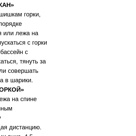
КАН»
 шишкам горки,
 порядке
я или лежа на
ускаться с горки
 бассейн с
аться, тянуть за
или совершать
на в шарики.
ГОРКОЙ»
лежа на спине
ойным
у
дая дистанцию.