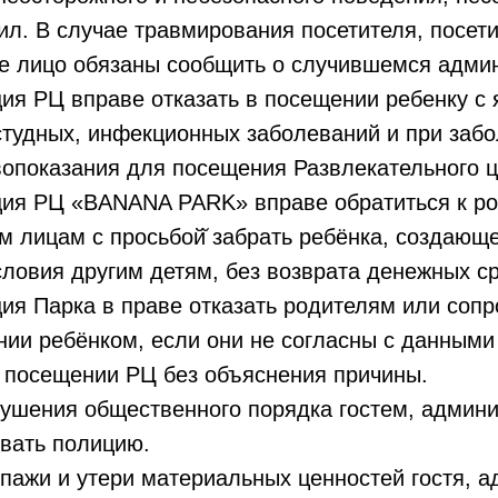
л. В случае травмирования посетителя, посет
 лицо обязаны сообщить о случившемся адми
ия РЦ вправе отказать в посещении ребенку с
тудных, инфекционных заболеваний и при забо
опоказания для посещения Развлекательного ц
ция РЦ «BANANA PARK» вправе обратиться к р
 лицам с просьбой̆ забрать ребёнка, создающ
ловия другим детям, без возврата денежных ср
ция Парка в праве отказать родителям или со
нии ребёнком, если они не согласны с данным
в посещении РЦ без объяснения причины.
рушения общественного порядка гостем, админ
вать полицию.
опажи и утери материальных ценностей гостя, 