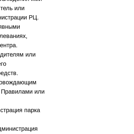
итель или
нистрации РЦ.
 явными
леваниях,
ентра.
одителям или
его
едств.
провождающим
и Правилами или
истрация парка
администрация