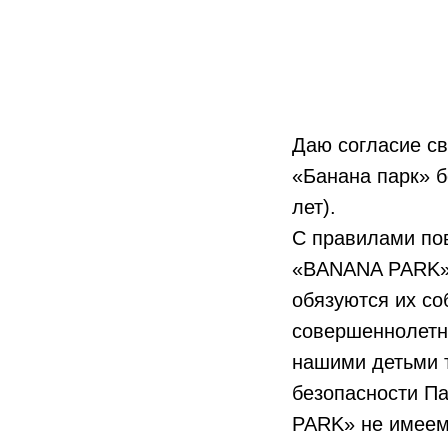
Даю согласие св
«Банана парк» б
л
С правилами пов
«BANANA PARK» 
обязуются их со
совершеннолетн
нашими детьми 
безопасности Па
PARK» не имеем