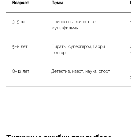
Возраст
Темы
Поч
3–5 лет
Принцессы, животные,
Зна
мультфильмы
пра
5–8 лет
Пираты, супергерои, Гарри
Сюж
Поттер
кон
8–12 лет
Детектив, квест, наука, спорт
Ком
сор